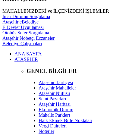
MAHALLENİZDEKİ ve İLÇENİZDEKİ İŞLEMLER
İmar Durumu Sorgulama
Ataşehir eBelediye
E-Devlet Uygulaması
Otobüs Sefer Sorgulama
Ataşehir Nöbetçi Eczaneler
Belediye Çalışmaları
ANA SAYFA
ATAŞEHİR
GENEL BİLGİLER
Ataşehir Tarihçesi
Ataşehir Mahalleler
Ataşehir Nüfusu
Semt Pazarları
Ataşehir Haritası
Ekonomik Durum
Mahalle Parkları
Halk Ekmek Büfe Noktaları
Vergi Daireleri
Noterler