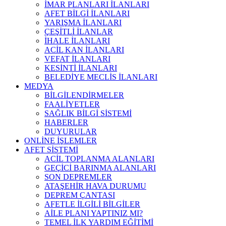
İMAR PLANLARI İLANLARI
AFET BİLGİ İLANLARI
YARIŞMA İLANLARI
ÇEŞİTLİ İLANLAR
İHALE İLANLARI
ACİL KAN İLANLARI
VEFAT İLANLARI
KESİNTİ İLANLARI
BELEDİYE MECLİS İLANLARI
MEDYA
BİLGİLENDİRMELER
FAALİYETLER
SAĞLIK BİLGİ SİSTEMİ
HABERLER
DUYURULAR
ONLİNE İŞLEMLER
AFET SİSTEMİ
ACİL TOPLANMA ALANLARI
GEÇİCİ BARINMA ALANLARI
SON DEPREMLER
ATAŞEHİR HAVA DURUMU
DEPREM ÇANTASI
AFETLE İLGİLİ BİLGİLER
AİLE PLANI YAPTINIZ MI?
TEMEL İLK YARDIM EĞİTİMİ