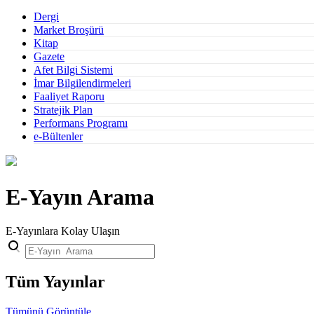
Dergi
Market Broşürü
Kitap
Gazete
Afet Bilgi Sistemi
İmar Bilgilendirmeleri
Faaliyet Raporu
Stratejik Plan
Performans Programı
e-Bültenler
E-Yayın Arama
E-Yayınlara Kolay Ulaşın
Tüm Yayınlar
Tümünü Görüntüle