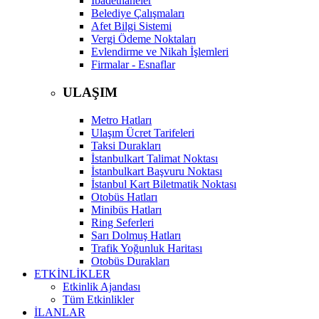
İbadethaneler
Belediye Çalışmaları
Afet Bilgi Sistemi
Vergi Ödeme Noktaları
Evlendirme ve Nikah İşlemleri
Firmalar - Esnaflar
ULAŞIM
Metro Hatları
Ulaşım Ücret Tarifeleri
Taksi Durakları
İstanbulkart Talimat Noktası
İstanbulkart Başvuru Noktası
İstanbul Kart Biletmatik Noktası
Otobüs Hatları
Minibüs Hatları
Ring Seferleri
Sarı Dolmuş Hatları
Trafik Yoğunluk Haritası
Otobüs Durakları
ETKİNLİKLER
Etkinlik Ajandası
Tüm Etkinlikler
İLANLAR