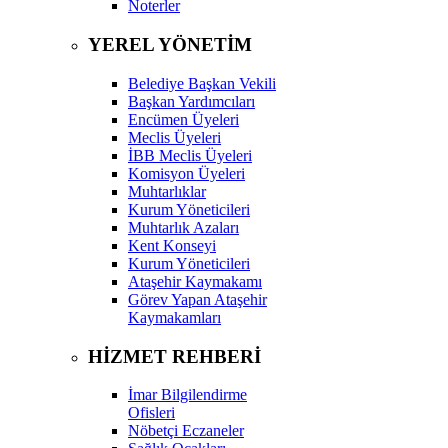
Noterler
YEREL YÖNETİM
Belediye Başkan Vekili
Başkan Yardımcıları
Encümen Üyeleri
Meclis Üyeleri
İBB Meclis Üyeleri
Komisyon Üyeleri
Muhtarlıklar
Kurum Yöneticileri
Muhtarlık Azaları
Kent Konseyi
Kurum Yöneticileri
Ataşehir Kaymakamı
Görev Yapan Ataşehir
Kaymakamları
HİZMET REHBERİ
İmar Bilgilendirme
Ofisleri
Nöbetçi Eczaneler