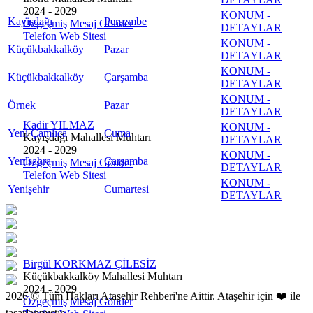
2024 - 2029
KONUM -
Kayışdağı
Perşembe
Özgeçmiş
Mesaj Gönder
DETAYLAR
Telefon
Web Sitesi
KONUM -
Küçükbakkalköy
Pazar
DETAYLAR
KONUM -
Küçükbakkalköy
Çarşamba
DETAYLAR
KONUM -
Örnek
Pazar
DETAYLAR
Kadir YILMAZ
KONUM -
Yeni Çamlıca
Cuma
Kayışdağı Mahallesi Muhtarı
DETAYLAR
2024 - 2029
KONUM -
Yenisahra
Çarşamba
Özgeçmiş
Mesaj Gönder
DETAYLAR
Telefon
Web Sitesi
KONUM -
Yenişehir
Cumartesi
DETAYLAR
Birgül KORKMAZ ÇİLESİZ
Küçükbakkalköy Mahallesi Muhtarı
2024 - 2029
2026 © Tüm Hakları Ataşehir Rehberi'ne Aittir. Ataşehir için ❤️ ile
Özgeçmiş
Mesaj Gönder
tasarlanmıştır.