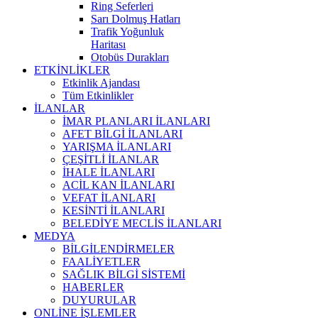
Ring Seferleri
Sarı Dolmuş Hatları
Trafik Yoğunluk
Haritası
Otobüs Durakları
ETKİNLİKLER
Etkinlik Ajandası
Tüm Etkinlikler
İLANLAR
İMAR PLANLARI İLANLARI
AFET BİLGİ İLANLARI
YARIŞMA İLANLARI
ÇEŞİTLİ İLANLAR
İHALE İLANLARI
ACİL KAN İLANLARI
VEFAT İLANLARI
KESİNTİ İLANLARI
BELEDİYE MECLİS İLANLARI
MEDYA
BİLGİLENDİRMELER
FAALİYETLER
SAĞLIK BİLGİ SİSTEMİ
HABERLER
DUYURULAR
ONLİNE İŞLEMLER