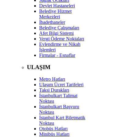
Sağlık Ocakları
Devlet Hastaneleri
Belediye Hizmet
Merkezleri
İbadethaneler
Belediye Çalışmaları
Afet Bilgi Sistemi
Vergi Ödeme Noktaları
Evlendirme ve Nikah
İşlemleri
Firmalar - Esnaflar
ULAŞIM
Metro Hatları
Ulaşım Ücret Tarifeleri
Taksi Durakları
İstanbulkart Talimat
Noktası
İstanbulkart Başvuru
Noktası
İstanbul Kart Biletmatik
Noktası
Otobüs Hatları
Minibüs Hatları