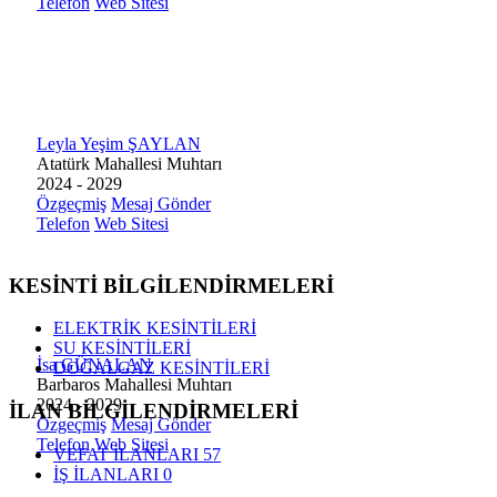
Telefon
Web Sitesi
Leyla Yeşim ŞAYLAN
Atatürk Mahallesi Muhtarı
2024 - 2029
Özgeçmiş
Mesaj Gönder
Telefon
Web Sitesi
KESİNTİ BİLGİLENDİRMELERİ
ELEKTRİK KESİNTİLERİ
SU KESİNTİLERİ
İsa GÜNALAN
DOĞALGAZ KESİNTİLERİ
Barbaros Mahallesi Muhtarı
2024 - 2029
İLAN BİLGİLENDİRMELERİ
Özgeçmiş
Mesaj Gönder
Telefon
Web Sitesi
VEFAT İLANLARI
57
İŞ İLANLARI
0