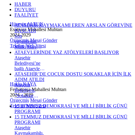
HABER
DUYURU
FAALİYET
Hüseyin ALTUN
ATAŞEHİR KAYMAKAMI EREN ARSLAN GÖREVİNE
Esatpaşa Mahallesi Muhtarı
BAŞLADI
2024-2029
Son
Özgeçmiş
Mesaj Gönder
yayımlanan
Telefon
Web Sitesi
Mülki İdare
Amirleri
ATAEVLERİNDE YAZ ATÖLYELERİ BAŞLIYOR
Kararnamesi ile
Ataşehir
Ataşehir
Belediyesi’ne
Kaymakamlığı
bağlı Ataevleri
görevine atanan
Sosyal Hizmet
ATAŞEHİR’DE ÇOCUK DOSTU SOKAKLAR İÇİN İLK
Eren Arslan,
Merkezleri, yaz
ADIM ATILDI
Hakkı KAYA
bugün ilçeye
döneminde
Ataşehir
Ferhatpaşa Mahallesi Muhtarı
gelerek yeni
çocuklara
Belediyesi,
2024 - 2029
görevine
yönelik eğitici
“Sokaklar
Özgeçmiş
Mesaj Gönder
başladı.
ve eğlenceli
Dönüşüyor”
Telefon
Web Sitesi
15 TEMMUZ DEMOKRASİ VE MİLLİ BİRLİK GÜNÜ
atölye
programı
PROGRAMI
programları
kapsamında
15 TEMMUZ DEMOKRASİ VE MİLLİ BİRLİK GÜNÜ
düzenliyor.
Esatpaşa
PROGRAMI
İçerenköy
Mahallesi’nde
Ataşehir
Ataevi Sosyal
gerçekleştirdiği
Kaymakamlığı,
Hizmet
tanıtım