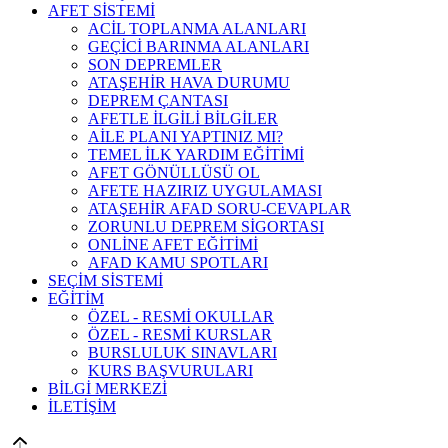
AFET SİSTEMİ
ACİL TOPLANMA ALANLARI
GEÇİCİ BARINMA ALANLARI
SON DEPREMLER
ATAŞEHİR HAVA DURUMU
DEPREM ÇANTASI
AFETLE İLGİLİ BİLGİLER
AİLE PLANI YAPTINIZ MI?
TEMEL İLK YARDIM EĞİTİMİ
AFET GÖNÜLLÜSÜ OL
AFETE HAZIRIZ UYGULAMASI
ATAŞEHİR AFAD SORU-CEVAPLAR
ZORUNLU DEPREM SİGORTASI
ONLİNE AFET EĞİTİMİ
AFAD KAMU SPOTLARI
SEÇİM SİSTEMİ
EĞİTİM
ÖZEL - RESMİ OKULLAR
ÖZEL - RESMİ KURSLAR
BURSLULUK SINAVLARI
KURS BAŞVURULARI
BİLGİ MERKEZİ
İLETİŞİM