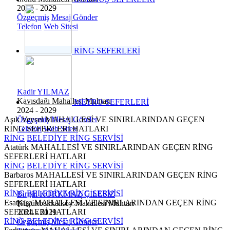
2024 - 2029
Özgeçmiş
Mesaj Gönder
Telefon
Web Sitesi
RİNG SEFERLERİ
Kadir YILMAZ
Kayışdağı Mahallesi Muhtarı
METRO SEFERLERİ
2024 - 2029
Aşık Veysel MAHALLESİ VE SINIRLARINDAN GEÇEN
Özgeçmiş
Mesaj Gönder
RİNG SEFERLERİ HATLARI
Telefon
Web Sitesi
RİNG
BELEDİYE RİNG SERVİSİ
Atatürk MAHALLESİ VE SINIRLARINDAN GEÇEN RİNG
SEFERLERİ HATLARI
RİNG
BELEDİYE RİNG SERVİSİ
Barbaros MAHALLESİ VE SINIRLARINDAN GEÇEN RİNG
SEFERLERİ HATLARI
RİNG
BELEDİYE RİNG SERVİSİ
Birgül KORKMAZ ÇİLESİZ
Esatpaşa MAHALLESİ VE SINIRLARINDAN GEÇEN RİNG
Küçükbakkalköy Mahallesi Muhtarı
SEFERLERİ HATLARI
2024 - 2029
RİNG
BELEDİYE RİNG SERVİSİ
Özgeçmiş
Mesaj Gönder