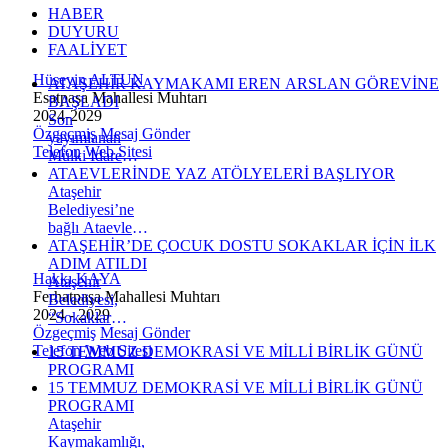
HABER
DUYURU
FAALİYET
Hüseyin ALTUN
ATAŞEHİR KAYMAKAMI EREN ARSLAN GÖREVİNE
Esatpaşa Mahallesi Muhtarı
BAŞLADI
2024-2029
Son
Özgeçmiş
Mesaj Gönder
yayımlanan
Telefon
Web Sitesi
Mülki İdare
Amirleri
ATAEVLERİNDE YAZ ATÖLYELERİ BAŞLIYOR
Kararnamesi ile
Ataşehir
Ataşehir
Belediyesi’ne
Kaymakamlığı
bağlı Ataevleri
görevine atanan
Sosyal Hizmet
ATAŞEHİR’DE ÇOCUK DOSTU SOKAKLAR İÇİN İLK
Eren Arslan,
Merkezleri, yaz
ADIM ATILDI
Hakkı KAYA
bugün ilçeye
döneminde
Ataşehir
Ferhatpaşa Mahallesi Muhtarı
gelerek yeni
çocuklara
Belediyesi,
2024 - 2029
görevine
yönelik eğitici
“Sokaklar
Özgeçmiş
Mesaj Gönder
başladı.
ve eğlenceli
Dönüşüyor”
Telefon
Web Sitesi
15 TEMMUZ DEMOKRASİ VE MİLLİ BİRLİK GÜNÜ
atölye
programı
PROGRAMI
programları
kapsamında
15 TEMMUZ DEMOKRASİ VE MİLLİ BİRLİK GÜNÜ
düzenliyor.
Esatpaşa
PROGRAMI
İçerenköy
Mahallesi’nde
Ataşehir
Ataevi Sosyal
gerçekleştirdiği
Kaymakamlığı,
Hizmet
tanıtım