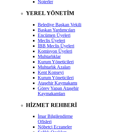
Noterler
YEREL YÖNETİM
Belediye Başkan Vekili
Başkan Yardımcıları
Encümen Üyeleri
Meclis Üyeleri
İBB Meclis Üyeleri
Komisyon Üyeleri
Muhtarlıklar
Kurum Yöneticileri
Muhtarlık Azaları
Kent Konseyi
Kurum Yöneticileri
Ataşehir Kaymakamı
Görev Yapan Ataşehir
Kaymakamları
HİZMET REHBERİ
İmar Bilgilendirme
Ofisleri
Nöbetçi Eczaneler