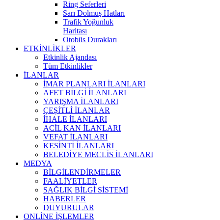
Ring Seferleri
Sarı Dolmuş Hatları
Trafik Yoğunluk
Haritası
Otobüs Durakları
ETKİNLİKLER
Etkinlik Ajandası
Tüm Etkinlikler
İLANLAR
İMAR PLANLARI İLANLARI
AFET BİLGİ İLANLARI
YARIŞMA İLANLARI
ÇEŞİTLİ İLANLAR
İHALE İLANLARI
ACİL KAN İLANLARI
VEFAT İLANLARI
KESİNTİ İLANLARI
BELEDİYE MECLİS İLANLARI
MEDYA
BİLGİLENDİRMELER
FAALİYETLER
SAĞLIK BİLGİ SİSTEMİ
HABERLER
DUYURULAR
ONLİNE İŞLEMLER