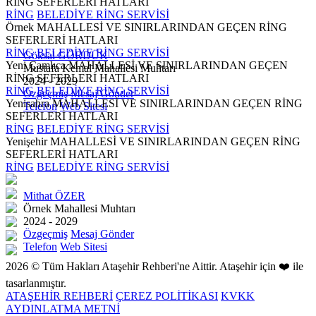
RİNG SEFERLERİ HATLARI
RİNG
BELEDİYE RİNG SERVİSİ
Örnek MAHALLESİ VE SINIRLARINDAN GEÇEN RİNG
SEFERLERİ HATLARI
RİNG
BELEDİYE RİNG SERVİSİ
Göksal GÖRDÜK
Yeni Çamlıca MAHALLESİ VE SINIRLARINDAN GEÇEN
Mustafa Kemal Mahallesi Muhtarı
RİNG SEFERLERİ HATLARI
2024 - 2029
RİNG
BELEDİYE RİNG SERVİSİ
Özgeçmiş
Mesaj Gönder
Yenisahra MAHALLESİ VE SINIRLARINDAN GEÇEN RİNG
Telefon
Web Sitesi
SEFERLERİ HATLARI
RİNG
BELEDİYE RİNG SERVİSİ
Yenişehir MAHALLESİ VE SINIRLARINDAN GEÇEN RİNG
SEFERLERİ HATLARI
RİNG
BELEDİYE RİNG SERVİSİ
Mithat ÖZER
Örnek Mahallesi Muhtarı
2024 - 2029
Özgeçmiş
Mesaj Gönder
Telefon
Web Sitesi
2026 © Tüm Hakları Ataşehir Rehberi'ne Aittir. Ataşehir için ❤️ ile
tasarlanmıştır.
ATAŞEHİR REHBERİ
ÇEREZ POLİTİKASI
KVKK
AYDINLATMA METNİ