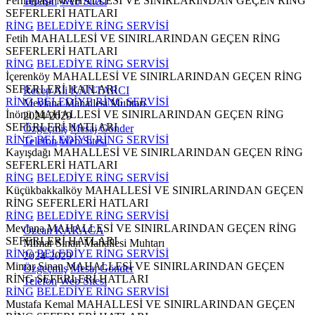
Ferhatpaşa MAHALLESİ VE SINIRLARINDAN GEÇEN RİNG
Telefon
Web Sitesi
SEFERLERİ HATLARI
RİNG
BELEDİYE RİNG SERVİSİ
Fetih MAHALLESİ VE SINIRLARINDAN GEÇEN RİNG
SEFERLERİ HATLARI
RİNG
BELEDİYE RİNG SERVİSİ
İçerenköy MAHALLESİ VE SINIRLARINDAN GEÇEN RİNG
SEFERLERİ HATLARI
Recep Ali KANTARCI
RİNG
BELEDİYE RİNG SERVİSİ
Mevlana Mahallesi Muhtarı
İnönü MAHALLESİ VE SINIRLARINDAN GEÇEN RİNG
2024-2029
SEFERLERİ HATLARI
Özgeçmiş
Mesaj Gönder
RİNG
BELEDİYE RİNG SERVİSİ
Telefon
Web Sitesi
Kayışdağı MAHALLESİ VE SINIRLARINDAN GEÇEN RİNG
SEFERLERİ HATLARI
RİNG
BELEDİYE RİNG SERVİSİ
Küçükbakkalköy MAHALLESİ VE SINIRLARINDAN GEÇEN
RİNG SEFERLERİ HATLARI
RİNG
BELEDİYE RİNG SERVİSİ
Mevlana MAHALLESİ VE SINIRLARINDAN GEÇEN RİNG
Özcan KARACA
SEFERLERİ HATLARI
Mimar Sinan Mahallesi Muhtarı
RİNG
BELEDİYE RİNG SERVİSİ
2024-2029
Mimar Sinan MAHALLESİ VE SINIRLARINDAN GEÇEN
Özgeçmiş
Mesaj Gönder
RİNG SEFERLERİ HATLARI
Telefon
Web Sitesi
RİNG
BELEDİYE RİNG SERVİSİ
Mustafa Kemal MAHALLESİ VE SINIRLARINDAN GEÇEN