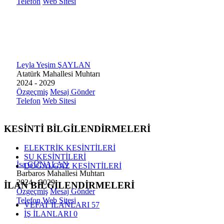
Telefon
Web Sitesi
Leyla Yeşim ŞAYLAN
Atatürk Mahallesi Muhtarı
2024 - 2029
Özgeçmiş
Mesaj Gönder
Telefon
Web Sitesi
KESİNTİ BİLGİLENDİRMELERİ
ELEKTRİK KESİNTİLERİ
SU KESİNTİLERİ
İsa GÜNALAN
DOĞALGAZ KESİNTİLERİ
Barbaros Mahallesi Muhtarı
2024 - 2029
İLAN BİLGİLENDİRMELERİ
Özgeçmiş
Mesaj Gönder
Telefon
Web Sitesi
VEFAT İLANLARI
57
İŞ İLANLARI
0