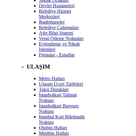
Sağlık Ocakları
Devlet Hastaneleri
Belediye Hizmet
Merkezleri
İbadethaneler
Belediye Çalışmaları
Afet Bilgi Sistemi
Vergi Ödeme Noktaları
Evlendirme ve Nikah
İşlemleri
Firmalar - Esnaflar
ULAŞIM
Metro Hatları
Ulaşım Ücret Tarifeleri
Taksi Durakları
İstanbulkart Talimat
Noktası
İstanbulkart Başvuru
Noktası
İstanbul Kart Biletmatik
Noktası
Otobüs Hatları
Minibüs Hatları