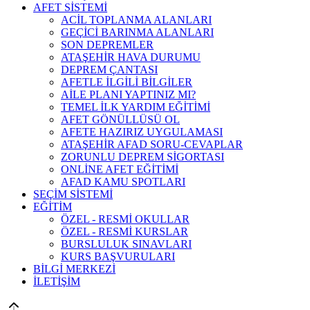
AFET SİSTEMİ
ACİL TOPLANMA ALANLARI
GEÇİCİ BARINMA ALANLARI
SON DEPREMLER
ATAŞEHİR HAVA DURUMU
DEPREM ÇANTASI
AFETLE İLGİLİ BİLGİLER
AİLE PLANI YAPTINIZ MI?
TEMEL İLK YARDIM EĞİTİMİ
AFET GÖNÜLLÜSÜ OL
AFETE HAZIRIZ UYGULAMASI
ATAŞEHİR AFAD SORU-CEVAPLAR
ZORUNLU DEPREM SİGORTASI
ONLİNE AFET EĞİTİMİ
AFAD KAMU SPOTLARI
SEÇİM SİSTEMİ
EĞİTİM
ÖZEL - RESMİ OKULLAR
ÖZEL - RESMİ KURSLAR
BURSLULUK SINAVLARI
KURS BAŞVURULARI
BİLGİ MERKEZİ
İLETİŞİM