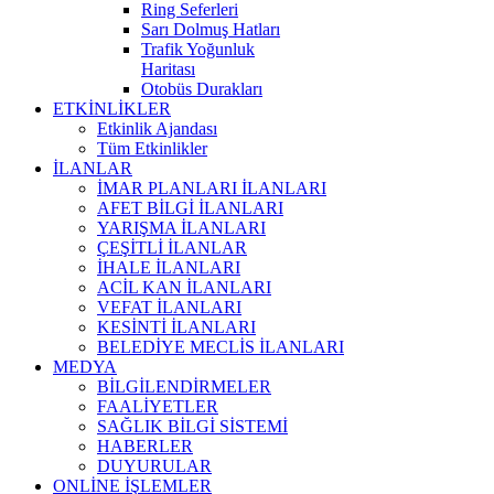
Ring Seferleri
Sarı Dolmuş Hatları
Trafik Yoğunluk
Haritası
Otobüs Durakları
ETKİNLİKLER
Etkinlik Ajandası
Tüm Etkinlikler
İLANLAR
İMAR PLANLARI İLANLARI
AFET BİLGİ İLANLARI
YARIŞMA İLANLARI
ÇEŞİTLİ İLANLAR
İHALE İLANLARI
ACİL KAN İLANLARI
VEFAT İLANLARI
KESİNTİ İLANLARI
BELEDİYE MECLİS İLANLARI
MEDYA
BİLGİLENDİRMELER
FAALİYETLER
SAĞLIK BİLGİ SİSTEMİ
HABERLER
DUYURULAR
ONLİNE İŞLEMLER