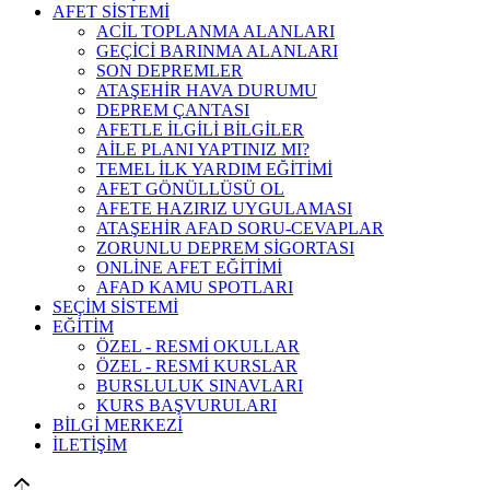
AFET SİSTEMİ
ACİL TOPLANMA ALANLARI
GEÇİCİ BARINMA ALANLARI
SON DEPREMLER
ATAŞEHİR HAVA DURUMU
DEPREM ÇANTASI
AFETLE İLGİLİ BİLGİLER
AİLE PLANI YAPTINIZ MI?
TEMEL İLK YARDIM EĞİTİMİ
AFET GÖNÜLLÜSÜ OL
AFETE HAZIRIZ UYGULAMASI
ATAŞEHİR AFAD SORU-CEVAPLAR
ZORUNLU DEPREM SİGORTASI
ONLİNE AFET EĞİTİMİ
AFAD KAMU SPOTLARI
SEÇİM SİSTEMİ
EĞİTİM
ÖZEL - RESMİ OKULLAR
ÖZEL - RESMİ KURSLAR
BURSLULUK SINAVLARI
KURS BAŞVURULARI
BİLGİ MERKEZİ
İLETİŞİM