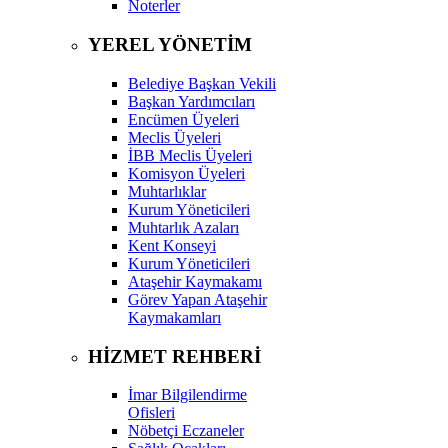
Noterler
YEREL YÖNETİM
Belediye Başkan Vekili
Başkan Yardımcıları
Encümen Üyeleri
Meclis Üyeleri
İBB Meclis Üyeleri
Komisyon Üyeleri
Muhtarlıklar
Kurum Yöneticileri
Muhtarlık Azaları
Kent Konseyi
Kurum Yöneticileri
Ataşehir Kaymakamı
Görev Yapan Ataşehir
Kaymakamları
HİZMET REHBERİ
İmar Bilgilendirme
Ofisleri
Nöbetçi Eczaneler