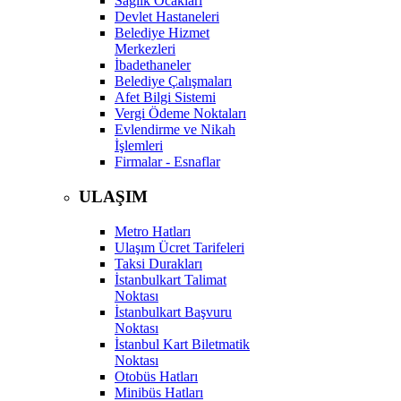
Sağlık Ocakları
Devlet Hastaneleri
Belediye Hizmet
Merkezleri
İbadethaneler
Belediye Çalışmaları
Afet Bilgi Sistemi
Vergi Ödeme Noktaları
Evlendirme ve Nikah
İşlemleri
Firmalar - Esnaflar
ULAŞIM
Metro Hatları
Ulaşım Ücret Tarifeleri
Taksi Durakları
İstanbulkart Talimat
Noktası
İstanbulkart Başvuru
Noktası
İstanbul Kart Biletmatik
Noktası
Otobüs Hatları
Minibüs Hatları