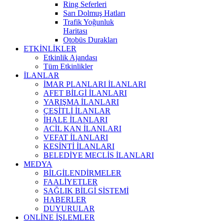
Ring Seferleri
Sarı Dolmuş Hatları
Trafik Yoğunluk
Haritası
Otobüs Durakları
ETKİNLİKLER
Etkinlik Ajandası
Tüm Etkinlikler
İLANLAR
İMAR PLANLARI İLANLARI
AFET BİLGİ İLANLARI
YARIŞMA İLANLARI
ÇEŞİTLİ İLANLAR
İHALE İLANLARI
ACİL KAN İLANLARI
VEFAT İLANLARI
KESİNTİ İLANLARI
BELEDİYE MECLİS İLANLARI
MEDYA
BİLGİLENDİRMELER
FAALİYETLER
SAĞLIK BİLGİ SİSTEMİ
HABERLER
DUYURULAR
ONLİNE İŞLEMLER