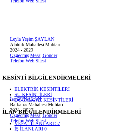
Telefon
Web Sitesi
Leyla Yeşim ŞAYLAN
Atatürk Mahallesi Muhtarı
2024 - 2029
Özgeçmiş
Mesaj Gönder
Telefon
Web Sitesi
KESİNTİ BİLGİLENDİRMELERİ
ELEKTRİK KESİNTİLERİ
SU KESİNTİLERİ
İsa GÜNALAN
DOĞALGAZ KESİNTİLERİ
Barbaros Mahallesi Muhtarı
2024 - 2029
İLAN BİLGİLENDİRMELERİ
Özgeçmiş
Mesaj Gönder
Telefon
Web Sitesi
VEFAT İLANLARI
57
İŞ İLANLARI
0