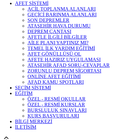
AFET SİSTEMİ
ACİL TOPLANMA ALANLARI
GEÇİCİ BARINMA ALANLARI
SON DEPREMLER
ATAŞEHİR HAVA DURUMU
DEPREM ÇANTASI
AFETLE İLGİLİ BİLGİLER
AİLE PLANI YAPTINIZ MI?
TEMEL İLK YARDIM EĞİTİMİ
AFET GÖNÜLLÜSÜ OL
AFETE HAZIRIZ UYGULAMASI
ATAŞEHİR AFAD SORU-CEVAPLAR
ZORUNLU DEPREM SİGORTASI
ONLİNE AFET EĞİTİMİ
AFAD KAMU SPOTLARI
SEÇİM SİSTEMİ
EĞİTİM
ÖZEL - RESMİ OKULLAR
ÖZEL - RESMİ KURSLAR
BURSLULUK SINAVLARI
KURS BAŞVURULARI
BİLGİ MERKEZİ
İLETİŞİM