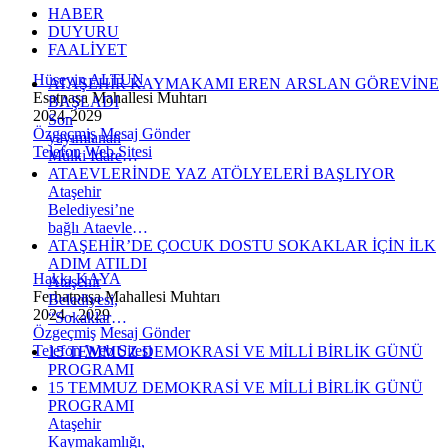
HABER
DUYURU
FAALİYET
Hüseyin ALTUN
ATAŞEHİR KAYMAKAMI EREN ARSLAN GÖREVİNE
Esatpaşa Mahallesi Muhtarı
BAŞLADI
2024-2029
Son
Özgeçmiş
Mesaj Gönder
yayımlanan
Telefon
Web Sitesi
Mülki İdare
Amirleri
ATAEVLERİNDE YAZ ATÖLYELERİ BAŞLIYOR
Kararnamesi ile
Ataşehir
Ataşehir
Belediyesi’ne
Kaymakamlığı
bağlı Ataevleri
görevine atanan
Sosyal Hizmet
ATAŞEHİR’DE ÇOCUK DOSTU SOKAKLAR İÇİN İLK
Eren Arslan,
Merkezleri, yaz
ADIM ATILDI
Hakkı KAYA
bugün ilçeye
döneminde
Ataşehir
Ferhatpaşa Mahallesi Muhtarı
gelerek yeni
çocuklara
Belediyesi,
2024 - 2029
görevine
yönelik eğitici
“Sokaklar
Özgeçmiş
Mesaj Gönder
başladı.
ve eğlenceli
Dönüşüyor”
Telefon
Web Sitesi
15 TEMMUZ DEMOKRASİ VE MİLLİ BİRLİK GÜNÜ
atölye
programı
PROGRAMI
programları
kapsamında
15 TEMMUZ DEMOKRASİ VE MİLLİ BİRLİK GÜNÜ
düzenliyor.
Esatpaşa
PROGRAMI
İçerenköy
Mahallesi’nde
Ataşehir
Ataevi Sosyal
gerçekleştirdiği
Kaymakamlığı,
Hizmet
tanıtım