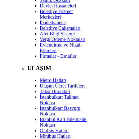
Sağlık Ocakları
Devlet Hastaneleri
Belediye Hizmet
Merkezleri
İbadethaneler
Belediye Çalışmaları
Afet Bilgi Sistemi
Vergi Ödeme Noktaları
Evlendirme ve Nikah
İşlemleri
Firmalar - Esnaflar
ULAŞIM
Metro Hatları
Ulaşım Ücret Tarifeleri
Taksi Durakları
İstanbulkart Talimat
Noktası
İstanbulkart Başvuru
Noktası
İstanbul Kart Biletmatik
Noktası
Otobüs Hatları
Minibüs Hatları