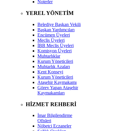
Noterler
YEREL YÖNETİM
Belediye Başkan Vekili
Başkan Yardımcıları
Encümen Üyeleri
Meclis Üyeleri
İBB Meclis Üyeleri
Komisyon Üyeleri
Muhtarlıklar
Kurum Yöneticileri
Muhtarlık Azaları
Kent Konseyi
Kurum Yöneticileri
Ataşehir Kaymakamı
Görev Yapan Ataşehir
Kaymakamları
HİZMET REHBERİ
İmar Bilgilendirme
Ofisleri
Nöbetçi Eczaneler