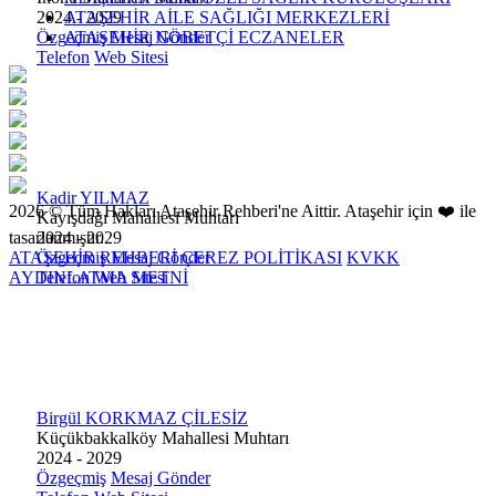
ATAŞEHİR AİLE SAĞLIĞI MERKEZLERİ
2024 - 2029
ATAŞEHİR NÖBETÇİ ECZANELER
Özgeçmiş
Mesaj Gönder
Telefon
Web Sitesi
Kadir YILMAZ
2026 © Tüm Hakları Ataşehir Rehberi'ne Aittir. Ataşehir için ❤️ ile
Kayışdağı Mahallesi Muhtarı
tasarlanmıştır.
2024 - 2029
ATAŞEHİR REHBERİ
ÇEREZ POLİTİKASI
KVKK
Özgeçmiş
Mesaj Gönder
AYDINLATMA METNİ
Telefon
Web Sitesi
Birgül KORKMAZ ÇİLESİZ
Küçükbakkalköy Mahallesi Muhtarı
2024 - 2029
Özgeçmiş
Mesaj Gönder