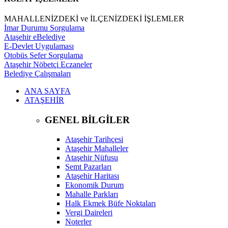
MAHALLENİZDEKİ ve İLÇENİZDEKİ İŞLEMLER
İmar Durumu Sorgulama
Ataşehir eBelediye
E-Devlet Uygulaması
Otobüs Sefer Sorgulama
Ataşehir Nöbetçi Eczaneler
Belediye Çalışmaları
ANA SAYFA
ATAŞEHİR
GENEL BİLGİLER
Ataşehir Tarihçesi
Ataşehir Mahalleler
Ataşehir Nüfusu
Semt Pazarları
Ataşehir Haritası
Ekonomik Durum
Mahalle Parkları
Halk Ekmek Büfe Noktaları
Vergi Daireleri
Noterler