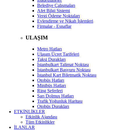
İbadethaneler
Belediye Çalışmaları
Afet Bilgi Sistemi
Vergi Ödeme Noktaları
Evlendirme ve Nikah İşlemleri
Firmalar - Esnaflar
ULAŞIM
Metro Hatları
Ulaşım Ücret Tarifeleri
Taksi Durakları
İstanbulkart Talimat Noktası
İstanbulkart Başvuru Noktası
İstanbul Kart Biletmatik Noktası
Otobüs Hatları
Minibüs Hatları
Ring Seferleri
Sarı Dolmuş Hatları
Trafik Yoğunluk Haritası
Otobüs Durakları
ETKİNLİKLER
Etkinlik Ajandası
Tüm Etkinlikler
İLANLAR