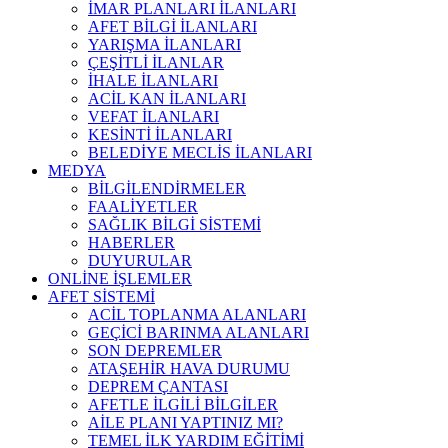
İMAR PLANLARI İLANLARI
AFET BİLGİ İLANLARI
YARIŞMA İLANLARI
ÇEŞİTLİ İLANLAR
İHALE İLANLARI
ACİL KAN İLANLARI
VEFAT İLANLARI
KESİNTİ İLANLARI
BELEDİYE MECLİS İLANLARI
MEDYA
BİLGİLENDİRMELER
FAALİYETLER
SAĞLIK BİLGİ SİSTEMİ
HABERLER
DUYURULAR
ONLİNE İŞLEMLER
AFET SİSTEMİ
ACİL TOPLANMA ALANLARI
GEÇİCİ BARINMA ALANLARI
SON DEPREMLER
ATAŞEHİR HAVA DURUMU
DEPREM ÇANTASI
AFETLE İLGİLİ BİLGİLER
AİLE PLANI YAPTINIZ MI?
TEMEL İLK YARDIM EĞİTİMİ